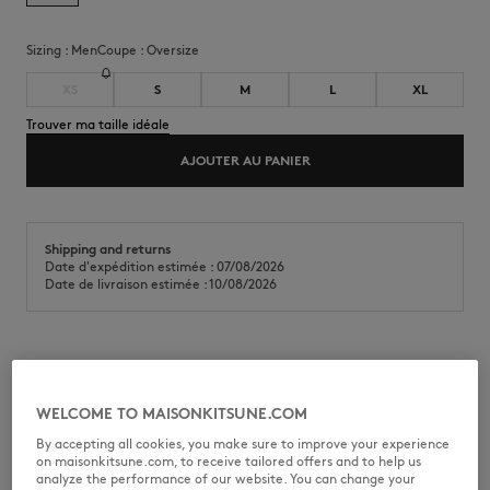
Sizing :
men
Coupe :
oversize
XS
S
M
L
XL
Trouver ma taille idéale
AJOUTER AU PANIER
Shipping and returns
Date d'expédition estimée : 07/08/2026
Date de livraison estimée : 10/08/2026
Tee-shirt oversize en jersey de coton (240g). Imprimé Gallery Fox sur la
poitrine et au dos.
WELCOME TO MAISONKITSUNE.COM
•
Tee-shirt en jersey de coton (240g)
•
Coupe oversize
By accepting all cookies, you make sure to improve your experience
•
Encolure ronde
on maisonkitsune.com, to receive tailored offers and to help us
•
Bord côtes à l'encolure
analyze the performance of our website. You can change your