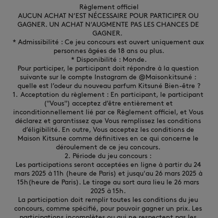
NOUVEAUTÉS
LAST CHANCE