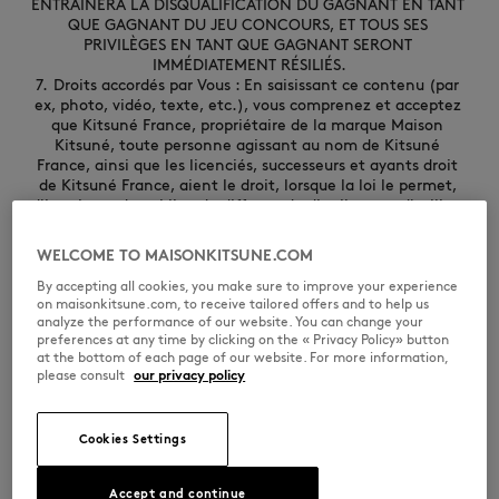
WELCOME TO MAISONKITSUNE.COM
By accepting all cookies, you make sure to improve your experience
on maisonkitsune.com, to receive tailored offers and to help us
analyze the performance of our website. You can change your
preferences at any time by clicking on the « Privacy Policy» button
at the bottom of each page of our website. For more information,
please consult
our privacy policy
Cookies Settings
Accept and continue