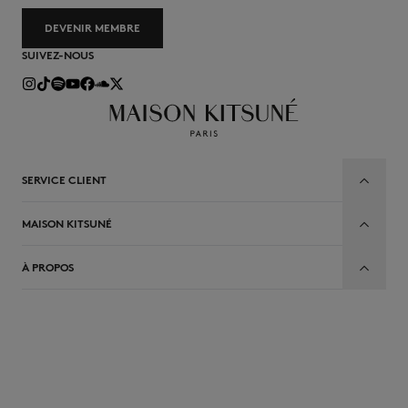
DEVENIR MEMBRE
SUIVEZ-NOUS
SERVICE CLIENT
MAISON KITSUNÉ
À PROPOS
FR