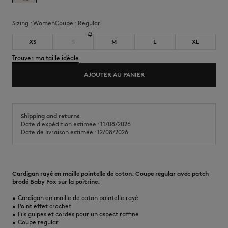
Sizing :
women
Coupe :
regular
XS
S
M
L
XL
Trouver ma taille idéale
AJOUTER AU PANIER
Shipping and returns
Date d'expédition estimée : 11/08/2026
Date de livraison estimée : 12/08/2026
Cardigan rayé en maille pointelle de coton. Coupe regular avec patch
brodé Baby Fox sur la poitrine.
•
Cardigan en maille de coton pointelle rayé
•
Point effet crochet
•
Fils guipés et cordés pour un aspect raffiné
•
Coupe regular