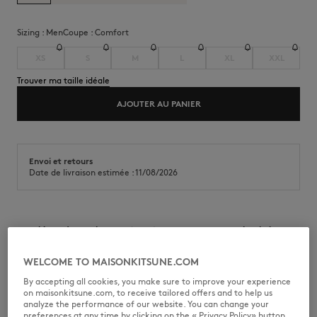
Sizing :
men
Coupe :
comfort
XS
S
M
L
XL
XXL
Trouver ma taille idéale
AJOUTER AU PANIER
Envoi et retours
Date de livraison estimée : 11/08/2026
Tee-shirt en jersey de coton (280g). Coupe confort avec broderie
Maison Kitsuné Handwriting sur la poitrine.
WELCOME TO MAISONKITSUNE.COM
•
Tee-shirt en jersey de coton skate (280g)
•
Coupe confort
By accepting all cookies, you make sure to improve your experience
•
Encolure ronde
on maisonkitsune.com, to receive tailored offers and to help us
•
Bord-côte à l'encolure
analyze the performance of our website. You can change your
•
Broderie Maison Kitsuné Handwriting sur la poitrine
preferences at any time by clicking on the « Privacy Policy» button