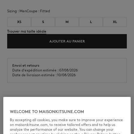
Sizing :
men
Coupe :
fitted
XS
S
M
L
XL
Trouver ma taille idéale
AJOUTER AU PANIER
Envoi et retours
Date d'expédition estimée : 07/08/2026
Date de livraison estimée : 10/08/2026
Débardeur en coton côtelé. Coupe ajustée avec imprimé Maison
Kitsuné Paris sur la poitrine.
WELCOME TO MAISONKITSUNE.COM
•
Débardeur en coton côtelé
•
Coupe ajustée
By accepting all cookies, you make sure to improve your experience
•
Encolure ronde
on maisonkitsune.com, to receive tailored offers and to help us
•
Sans manches
analyze the performance of our website. You can change your
•
Imprimé Maison Kitsuné Paris sur le devant