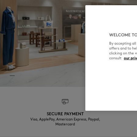
WELCOME TO
By accepting al
offers and to h
clicking on the 
consult
our pri
SECURE PAYMENT
Visa, ApplePay, American Express, Paypal,
Mastercard