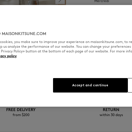
Mercredi
Jeudi
Vendredi
Samedi
 MAISONKITSUNE.COM
Dimanche
l cookies, you make sure to improve your experience on maisonkitsune.com, to re
elp us analyze the performance of our website. You can change your preferences 
« Privacy Policy» button at the bottom of each page of our website. For more inf
vacy policy
Accept and continue
FREE DELIVERY
RETURN
from $200
within 30 days