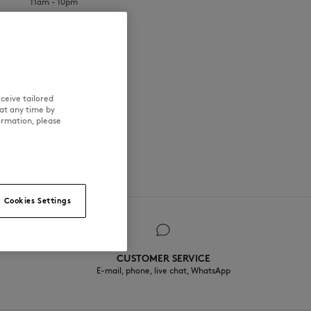
11am - 10pm
11am - 10pm
11am - 10pm
11am - 10pm
11am - 10pm
ceive tailored
at any time by
ormation, please
NOUVEAUTÉS
LAST CHANCE
Cookies Settings
CUSTOMER SERVICE
E-mail, phone, live chat, WhatsApp