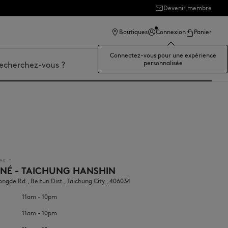
Devenir membre
Boutiques
Connexion
Panier
Connectez-vous pour une expérience
personnalisée
er
es
▪︎
UNÉ - TAICHUNG HANSHIN
hongde Rd., Beitun Dist., Taichung City , 406034
11am - 10pm
11am - 10pm