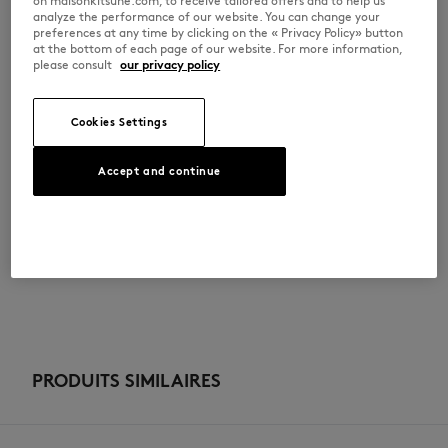
on maisonkitsune.com, to receive tailored offers and to help us
analyze the performance of our website. You can change your
preferences at any time by clicking on the « Privacy Policy» button
at the bottom of each page of our website. For more information,
TAILLE & COUPE
please consult
our privacy policy
Sizing : KIDS
MATIÈRE & ENTRETIEN
Voir le guide des tailles
Cookies Settings
100% COTON
TRAÇABILITÉ
Accept and continue
Fabriqué en Madagascar
ADOPT THE LOOK
PRODUITS SIMILAIRES