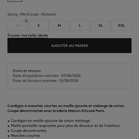
Sizing :
men
Coupe :
relaxed
XS
S
M
L
XL
XXL
Trouver ma taille idéale
AJOUTER AU PANIER
Envoi et retours
Date d'expédition estimée : 07/08/2026
Date de livraison estimée : 10/08/2026
Cardigan à manches courtes en maille ajourée et mélange de coton.
Coupe décontractée avec broderie Maison Kitsuné Paris.
•
Cardigan en maille ajourée de coton mélangé
•
Maille pointelle respirante pour plus de douceur et de fraîcheur
•
Coupe décontractée
•
Manches courtes