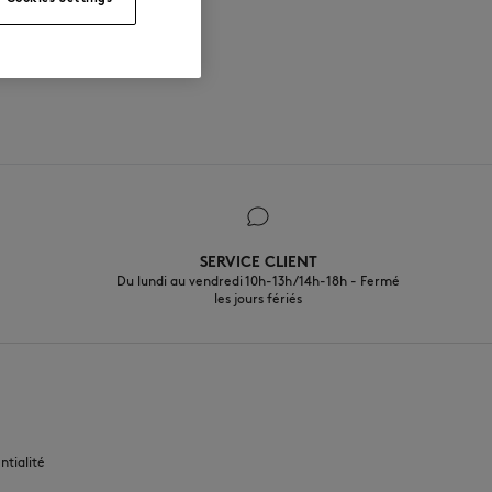
SERVICE CLIENT
Du lundi au vendredi 10h-13h/14h-18h - Fermé
les jours fériés
FR
ntialité