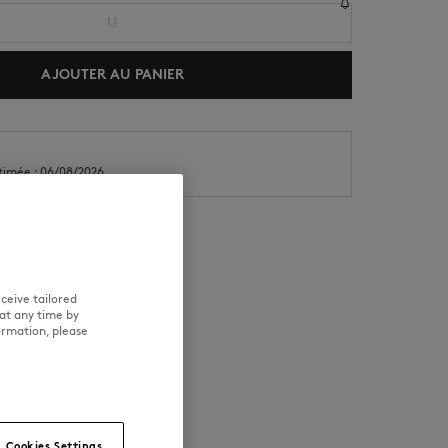
U
AJOUTER AU PANIER
stimée : 06/08/2026
NOUVEAUTÉS
LAST CHANCE
ceive tailored
 ENTRETIEN
TRAÇABILITÉ
at any time by
ormation, please
Cookies Settings