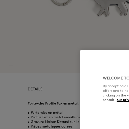
WELCOME TO
By accepting al
DÉTAILS
offers and to h
clicking on the 
consult
our pri
Porte-clés Profile Fox en métal.
•
Porte-clés en métal
•
Profile Fox en métal émaillé avec gravure Maison Kitsuné Ha
•
Gravure Maison Kitsuné sur l'anneau
•
Pièces métalliques dorées