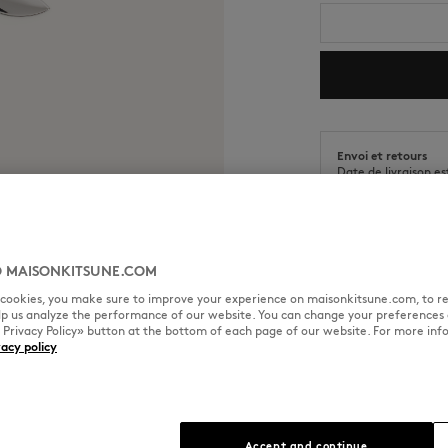
Envoi et retours
Date de livraison e
 MAISONKITSUNE.COM
l cookies, you make sure to improve your experience on maisonkitsune.com, to re
TAILLE & COUPE
MATIÈRE &
elp us analyze the performance of our website. You can change your preferences 
« Privacy Policy» button at the bottom of each page of our website. For more inf
vacy policy
Sizing : UNISEX
Voir le guide des tailles
ndwriting au dos
Accept and continue