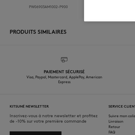
PW06903AM1002-P900
PRODUITS SIMILAIRES
PAIEMENT SÉCURISÉ
Visa, Paypal, Mastercard, ApplePay, American
Express
KITSUNÉ NEWSLETTER
SERVICE CLIEN
Inscrivez-vous à notre newsletter et profitez
Suivre mon coli
de -10% sur votre première commande
Livraison
Retour
FAQ