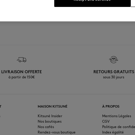
LIVRAISON OFFERTE
RETOURS GRATUITS
à partir de 150€
sous 30 jours
T
MAISON KITSUNÉ
À PROPOS
s
Kitsuné Insider
Mentions Légales
Nos boutiques
CGV
Nos cafés
Politique de confide
Rendez-vous boutique
Index égalité