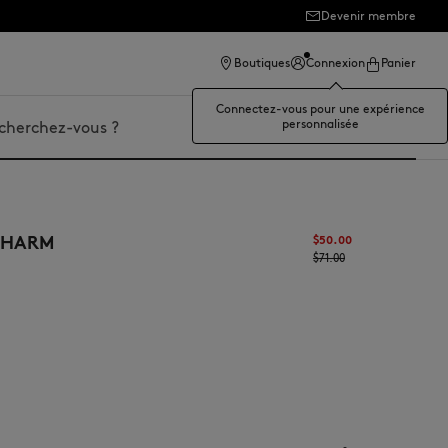
Devenir membre
Boutiques
Connexion
Panier
Connectez-vous pour une expérience
personnalisée
r
 CHARM
$‌50.00
$‌71.00