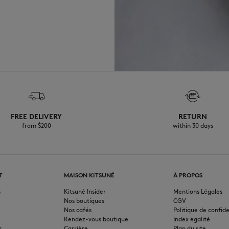
FREE DELIVERY
RETURN
from $200
within 30 days
T
MAISON KITSUNÉ
À PROPOS
s
Kitsuné Insider
Mentions Légales
Nos boutiques
CGV
Nos cafés
Politique de confide
Rendez-vous boutique
Index égalité
s
Carrière
Plan du site