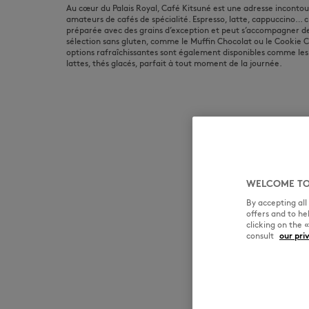
Au cœur du Palais Royal, Café Kitsuné est une adresse incontou
amateurs de cafés de spécialité. Espresso, latte, cappuccino… 
préparée avec des grains d’exception et peut s’accompagner de
sélection sans gluten, comme le Muffin Chocolat ou le Cookie 
options rafraîchissantes sont également disponibles comme les
lattes, thés glacés, parfait à tout moment de la journée.
WELCOME TO
By accepting al
offers and to h
clicking on the 
consult
our pri