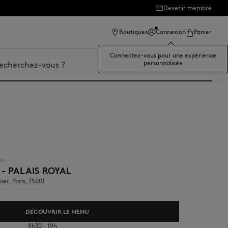
Devenir membre
Boutiques
Connexion
Panier
Connectez-vous pour une expérience
personnalisée
er
es
▪︎
 - PALAIS ROYAL
er, Paris, 75001
DÉCOUVRIR LE MENU
8h30 - 19h