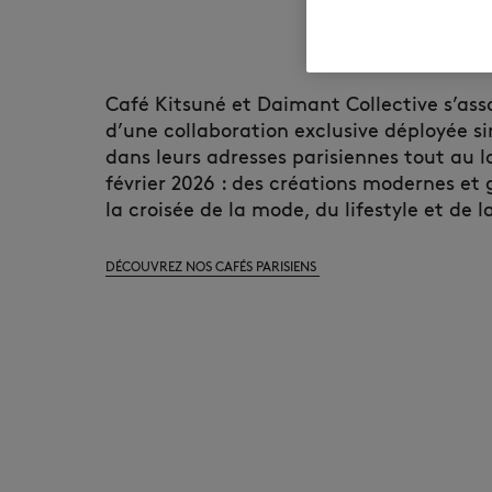
Café Kitsuné et Daimant Collective s’ass
d’une collaboration exclusive déployée 
dans leurs adresses parisiennes tout au 
février 2026 : des créations modernes et 
la croisée de la mode, du lifestyle et de 
DÉCOUVREZ NOS CAFÉS PARISIENS