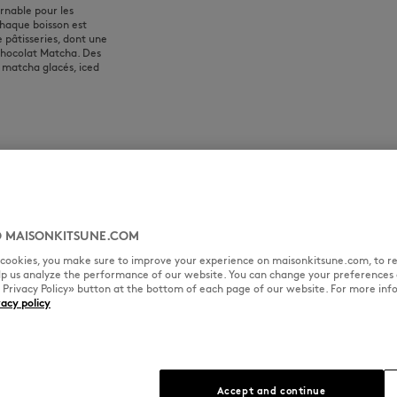
rnable pour les
chaque boisson est
 pâtisseries, dont une
Chocolat Matcha. Des
 matcha glacés, iced
 MAISONKITSUNE.COM
l cookies, you make sure to improve your experience on maisonkitsune.com, to re
elp us analyze the performance of our website. You can change your preferences 
« Privacy Policy» button at the bottom of each page of our website. For more inf
vacy policy
Accept and continue