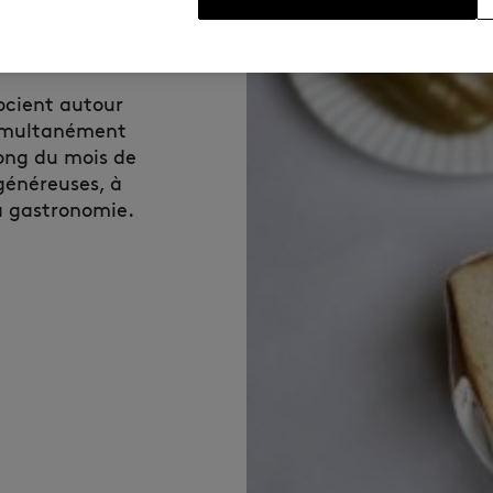
ocient autour
simultanément
long du mois de
généreuses, à
la gastronomie.