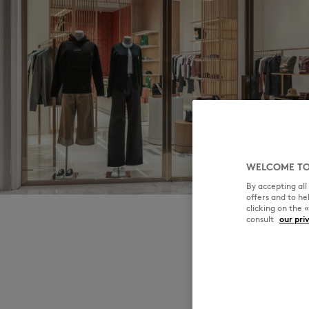
WELCOME TO
By accepting al
offers and to h
clicking on the 
consult
our pri