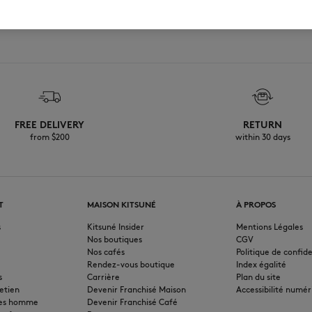
FREE DELIVERY
RETURN
from $200
within 30 days
T
MAISON KITSUNÉ
À PROPOS
s
Kitsuné Insider
Mentions Légales
Nos boutiques
CGV
Nos cafés
Politique de confide
Rendez-vous boutique
Index égalité
s
Carrière
Plan du site
etien
Devenir Franchisé Maison
Accessibilité numér
pes homme
Devenir Franchisé Café