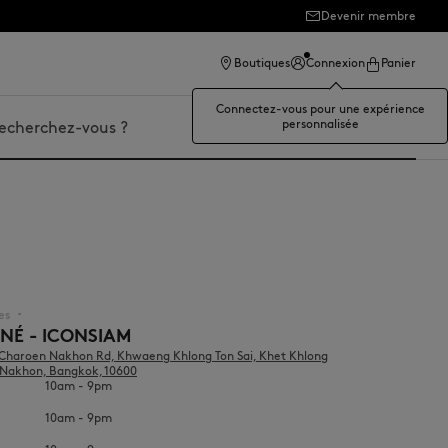
Devenir membre
Boutiques
Connexion
Panier
Connectez-vous pour une expérience
personnalisée
er
es
▪︎
NÉ - ICONSIAM
9 Charoen Nakhon Rd, Khwaeng Khlong Ton Sai, Khet Khlong
 Nakhon, Bangkok, 10600
10am - 9pm
10am - 9pm