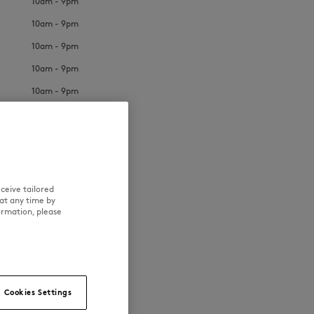
10am - 9pm
10am - 9pm
10am - 9pm
10am - 9pm
10am - 9pm
NOUVEAUTÉS
LAST CHANCE
ceive tailored
at any time by
ormation, please
Cookies Settings