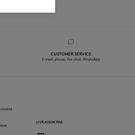
CUSTOMER SERVICE
E-mail, phone, live chat, WhatsApp
FR
ntialité
LIVRAISON PAR
ique