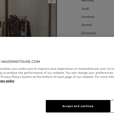
Mercredi
Jeudi
Vendredi
Samedi
Dimanche
 MAISONKITSUNE.COM
l cookies, you make sure to improve your experience on maisonkitsune.com, to re
elp us analyze the performance of our website. You can change your preferences 
« Privacy Policy» button at the bottom of each page of our website. For more inf
vacy policy
LANGUES PARLÉES
Accept and continue
Anglais