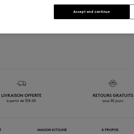
 Kitsuné
Accept and continue
LIVRAISON OFFERTE
RETOURS GRATUITS
à partir de $‌18.00
sous 30 jours
T
MAISON KITSUNÉ
À PROPOS