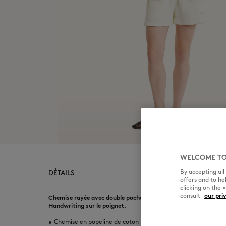
WELCOME TO
By accepting al
DÉTAILS
offers and to h
clicking on the 
consult
our pri
Chemise rayée avec double poche en popeline de coton texturé
Handwriting sur le poignet.
•
Chemise en popeline de coton rayée et texturée