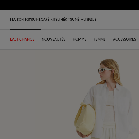
Allez au contenu
Aller au Footer
MAISON KITSUNÉ
CAFÉ KITSUNÉ
KITSUNÉ MUSIQUE
LAST CHANCE
LAST CHANCE
ACCUEIL
LAST RELEASES
NOUVEAUTÉS
E-SHOP
NOS CAFÉS
DESA KITSUNÉ
HOMME
CARTE DE FIDÉLITÉ
FEMME
ARCHIVES
ACCESSOIRES
DESA 
LAST CHANCE
T-shirts & Polos
Tee-shirts
Tee-shirts
Sacs en cuir
PARABOOT
Kitsuné Insider
Prêt-à-porter
Le Café
T-shirts & Polos
Nos Fox
Nos Fox
Sneakers
Kids
Sweatshirts & Hoodies
Sweatshirts & Hoodies
Sweatshirts & Hoodies
Tote bags
CASETIFY
Les fondateurs
Accessoires
Le Matcha
Sweatshirts & Hoodies
Nos Logos
Nos Logos
Chaussures homme
Le Edie
Pulls & Cardigans
Pulls & Cardigans
Pulls & Cardigans
Sacs à bandoulière
INDOSOLE
Printemps-Été 2027
Objets
Pâtisseries
Pulls & Cardigans
NOUVEAUTÉS
NOUVEAUTÉS
Chaussures femme
Sacs
Chemises & Surchemises
Polos
Polos
Petite maroquinerie
BONPOINT
Automne-Hiver 26
Art de la table
CK x Daimant Collective
Chemises & Surchemises
Collection Kids
Collection Kids
MK x Indosole
New In
Vestes & Manteaux
Vestes & Manteaux
Vestes & Manteaux
Le Edie bag
A. SOCIETY
Printemps-Été 26
Grains de café
Vestes & Manteaux
Kitsuné Bien-Être
Kitsuné Bien-Être
MK x Paraboot
Pantalons & Jeans
Chemises & Surchemises
Chemises & Tops
KURO
Desa Kitsuné
Collection d'Été
Pantalons & Jeans
Savoir-Faire Collection
Savoir-Faire Collection
Accessoires
Pantalons & Jeans
Robes & Jupes
Nos boutiques
Robes & Jupes
Pantalons & Jeans
Accessoires