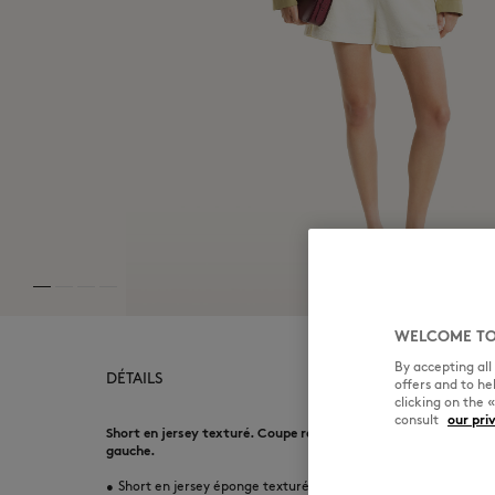
WELCOME TO
By accepting al
DÉTAILS
offers and to h
clicking on the 
consult
our pri
Short en jersey texturé. Coupe regular avec la broderie Maiso
gauche.
•
Short en jersey éponge texturé