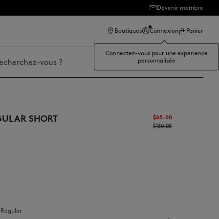
Devenir membre
Boutiques
Connexion
Panier
Connectez-vous pour une expérience
personnalisée
er
GULAR SHORT
$‌65.00
$‌130.00
:
regular