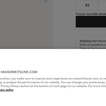
XS
Trouver ma taille idéal
Shipping and return
Date d'expédition e
Date de livraison e
 MAISONKITSUNE.COM
l cookies, you make sure to improve your experience on maisonkitsune.com, to re
TAILLE & COUPE
MATIÈRE &
elp us analyze the performance of our website. You can change your preferences 
« Privacy Policy» button at the bottom of each page of our website. For more inf
vacy policy
n Kitsuné Handwriting en bas à
Coupe : REGULAR
Sizing : WOMEN
Voir le guide des tailles