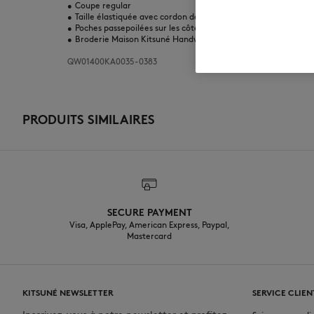
•
Coupe regular
•
Taille élastiquée avec cordon de serrage
•
Poches passepoilées sur les côtés
•
Broderie Maison Kitsuné Handwriting en bas à gauche
QW01400KA0035-0383
PRODUITS SIMILAIRES
SECURE PAYMENT
Visa, ApplePay, American Express, Paypal,
Mastercard
KITSUNÉ NEWSLETTER
SERVICE CLIEN