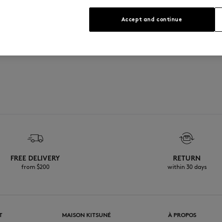
Voir le guide des tailles
Accept and continue
FREE DELIVERY
RETURN
from $200
within 30 days
T
MAISON KITSUNÉ
À PROPOS