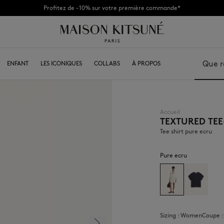
Profitez de -10% sur votre première commande*
Profitez de remises exclusives allant jusqu'à -60% sur la collection été 2026.
KITSUNÉ
ENFANT
SAVOIR-FAIRE
LES ICONIQUES
DEVENIR FRANCHISÉ
COLLABS
À PROPOS
Recherch
Accueil
TEXTURED TEE
Sacs & Tote bags
Casquettes
Chaussures & Sneakers
Bonnets
Tee shirt pure ecru
Casquettes
Écharpes
Autres Accessoires
Chaussettes
Pure ecru
Lunettes de soleil
Bijoux
Ceintures
Porte-clés
Accessoires téléphone
Accessoires lifestyle
Sizing :
women
Coupe 