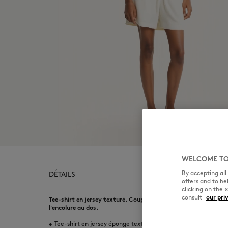
WELCOME TO
By accepting al
DÉTAILS
offers and to h
clicking on the 
consult
our pri
Tee-shirt en jersey texturé. Coupe regular avec broderie Mais
l'encolure au dos.
•
Tee-shirt en jersey éponge texturé