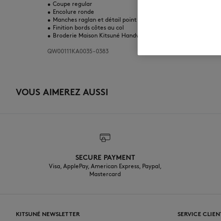
•
Coupe regular
•
Encolure ronde
•
Manches raglan et détail point en V au col
•
Finition bords côtes au col
•
Broderie Maison Kitsuné Handwriting à l'encolure dos
QW00111KA0035-0383
VOUS AIMEREZ AUSSI
SECURE PAYMENT
Visa, ApplePay, American Express, Paypal,
Mastercard
KITSUNÉ NEWSLETTER
SERVICE CLIEN