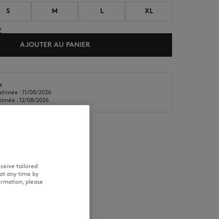
S
M
L
XL
e
AJOUTER AU PANIER
s
NOUVEAUTÉS
LAST CHANCE
stimée : 11/08/2026
stimée : 12/08/2026
 ENTRETIEN
TRAÇABILITÉ
ceive tailored
at any time by
ormation, please
le mesure 1m75 et porte du S