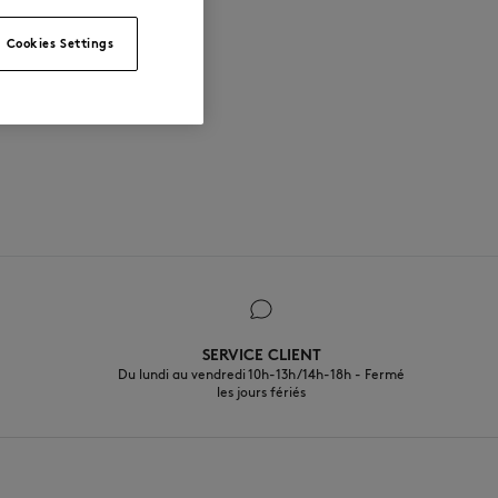
Cookies Settings
SERVICE CLIENT
Du lundi au vendredi 10h-13h/14h-18h - Fermé
les jours fériés