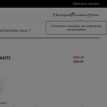
Devenir membre
Boutiques
Connexion
Panier
Connectez-vous pour une expérience
personnalisée
er
ANTS
$‌156.00
$‌223.00
elaxed