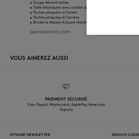
•
Coupe décontractée
•
Taille élastiquée avec cordon de serrage
•
Poches plaquées à l'avant
•
Poches plaquées à l'arrière
•
Broderie Maison Kitsuné Handwriting à l'arrière
QM01109WW9102-0079
VOUS AIMEREZ AUSSI
PAIEMENT SÉCURISÉ
Visa, Paypal, Mastercard, ApplePay, American
Express
KITSUNÉ NEWSLETTER
SERVICE CLIEN