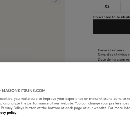
XS
Trouver ma taille idéal
Envoi et retours
Date d'expédition e
Date de livraison es
 MAISONKITSUNE.COM
TAILLE & COUPE
MATIÈRE &
l cookies, you make sure to improve your experience on maisonkitsune.com, to re
elp us analyze the performance of our website. You can change your preferences 
« Privacy Policy» button at the bottom of each page of our website. For more inf
vacy policy
c broderie Maison Kitsuné
Coupe : RELAXED
Sizing : MEN
Le mannequin est un homme il 