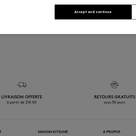
Voir le guide des tailles
Accept and continue
LIVRAISON OFFERTE
RETOURS GRATUITS
à partir de $‌18.00
sous 30 jours
T
MAISON KITSUNÉ
À PROPOS