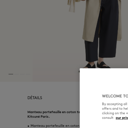
WELCOME TO
DÉTAILS
By accepting al
offers and to h
Manteau portefeuille en coton technique. Coupe confort avec 
clicking on the 
Kitsuné Paris.
consult
our pri
•
Manteau portefeuille en coton compact technique et déperl