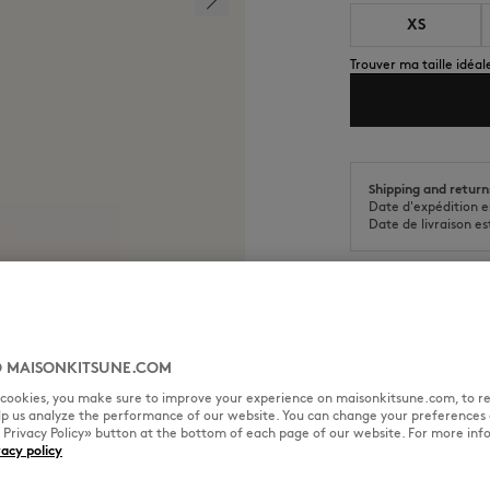
XS
Trouver ma taille idéal
Shipping and return
Date d'expédition e
Date de livraison e
 MAISONKITSUNE.COM
TAILLE & COUPE
MATIÈRE &
l cookies, you make sure to improve your experience on maisonkitsune.com, to re
elp us analyze the performance of our website. You can change your preferences 
rivet en métal gravé Maison
« Privacy Policy» button at the bottom of each page of our website. For more inf
vacy policy
Coupe : COMFORT
Sizing : WOMEN
ant
Le mannequin est un homme il 