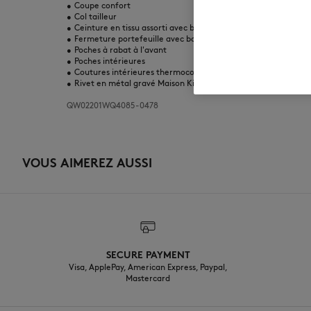
•
Coupe confort
•
Col tailleur
•
Ceinture en tissu assorti avec boucle mat ton sur ton
•
Fermeture portefeuille avec boutons cachés gravés Maison K
•
Poches à rabat à l'avant
•
Poches intérieures
•
Coutures intérieures thermocollées
•
Rivet en métal gravé Maison Kitsuné Paris à l'encolure dos
QW02201WQ4085-0478
VOUS AIMEREZ AUSSI
SECURE PAYMENT
Visa, ApplePay, American Express, Paypal,
Mastercard