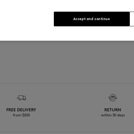
Voir le guide des tailles
itsuné
Accept and continue
FREE DELIVERY
RETURN
from $200
within 30 days