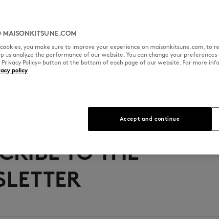
BABY FOX
 MAISONKITSUNE.COM
NEW COLLECTION COMING SOON
l cookies, you make sure to improve your experience on maisonkitsune.com, to re
elp us analyze the performance of our website. You can change your preferences 
 Maison Kitsuné presents a bold new chapter of its womenswear collec
« Privacy Policy» button at the bottom of each page of our website. For more inf
Sign up to the newsletter and be the first to discover the collection
vacy policy
Accept and continue
CRIBE TO THE
LETTER