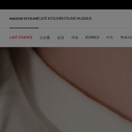
Skip to Content
Skip to Footer
MAISON KITSUNÉ
CAFÉ KITSUNÉ
KITSUNÉ MUSIQUE
LAST CHANCE
LAST CHANCE
HOME
DESA KITSUNÉ
신상품
카페키츠네 컬렉션
ARCHIVES
남성
여성
주소
ICONICS
DESA KITSUNÉ
키즈
액세서
회사 
Iconics
티셔츠 & 폴로
티셔츠 & 폴로
티셔츠
가죽 가방
PARABOOT
Kitsuné Insider
레디투웨어
커피
티셔츠 & 폴로
Our Foxes
Our Foxes
스니커즈
Kids
맨투맨 & 후디
맨투맨 & 후드
니트 & 가디건
토트백
INDOSOLE
창업자들
액세서리
우리 말차
맨투맨 & 후디
Our logos
Our logos
남성 신발
The Edie bag
스웨터 & 가디건
니트 & 가디건
맨투맨 & 후드
크로스백
A. SOCIETY
2026 봄-여름
오브제
스웨터 & 가디건
NEW IN MEN
NEW IN WOMEN
여성 신발
Bags
셔츠
코트 & 자켓
코트 & 자켓
소형 가죽 제품
BONPOINT
2026 가을-겨울
콜라보레이션
셔츠
Kids collection
Baby Fox
MK x Indosole
New In
코트 & 자켓
폴로
폴로
The Edie bag
KURO
2027 봄-여름
식기류
코트 & 자켓
Kitsuné Bien-Être
Kids collection
MK x Paraboot
MK x Indosole
트라우저 & 반바지
셔츠
셔츠 & 상의
Desa Kitsuné
커피 원두
트라우저 & 반바지
Savoir-Faire Collection
Savoir-Faire Collection
액세서리
팬츠 & 데님
원피스 & 스커트
스토어
여름 컬렉션
드레스 & 스커트
Maison Kitsuné Paris
Kitsuné Bien-Être
팬츠 & 데님
액세서리
Double Fox Head
Maison Kitsuné Paris
Grey Fox
Double Fox Head
Dressed Fox
Dressed Fox
Dreaming Fox
Fox Head
Fox Head
MK Handwriting