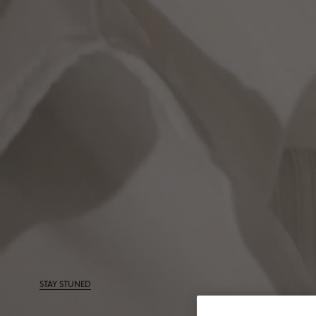
MK Handwriting
STAY STUNED