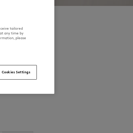
ceive tailored
at any time by
tion Baby Fox.

ormation, please
.
Cookies Settings