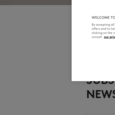
WELCOME TO
By accepting al
offers and to h
For Fall 2025,
clicking on the 
consult
our pri
SUBS
NEWS