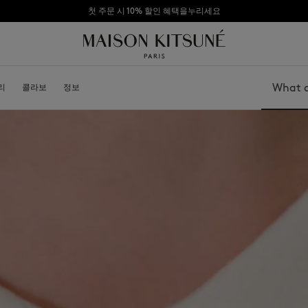
첫 주문 시 10% 할인 혜택을누리세요
리
소개
콜라보
가맹점 되기
정보
Search
가방
모자
신발
비니
모자
스카프
기타 액세서리
선글라스
양말
보석
벨트
휴대폰 액세서리
키링
라이프스타일 액세서리