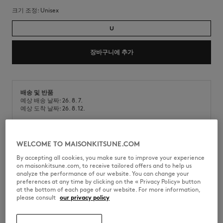
크기 조정:
unisex
U
장바구니에 추가
배송 및 반품
예상 배송 날짜: 26. 8. 7.
예상 도착 날짜: 26. 8. 12.
WELCOME TO MAISONKITSUNE.COM
붕규산 유리 소재의 더블월 머그입니다. 따뜻한 음료나 차가운 음료 모두에
제격입니다.
By accepting all cookies, you make sure to improve your experience
on maisonkitsune.com, to receive tailored offers and to help us
•
더블월 붕규산 유리 머그
analyze the performance of our website. You can change your
•
온·냉음료의 온도를 유지해 주는 내열 구조
preferences at any time by clicking on the « Privacy Policy» button
•
손으로 온도가 전달되는 것을 막아주는 단열 디자인
at the bottom of each page of our website. For more information,
•
전면의 메종키츠네 핸드라이팅 시그니처 프린트
please consult
our privacy policy
QU08115OF0035-0528