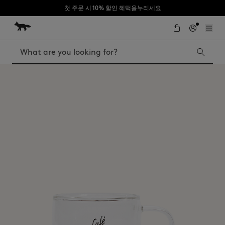
첫 주문 시 10% 할인 혜택을누리세요
Skip to Content
Skip to Footer
Search
Iconics
Kids
The Edie bag
Bags
New In
MK x Indosole