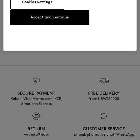
Cookies Settings
사이즈 & 컷
Accept and continue
크기 조정: UNISEX
소재 및 관리
사이즈 안내 보기
100% BOROSILICATE GLASS
이력 추적
제작 China
SECURE PAYMENT
FREE DELIVERY
Kakao, Visa, Mastercard, KCP,
from KRW330000
American Express
RETURN
CUSTOMER SERVICE
within 30 days
E-mail, phone, live chat, WhatsApp