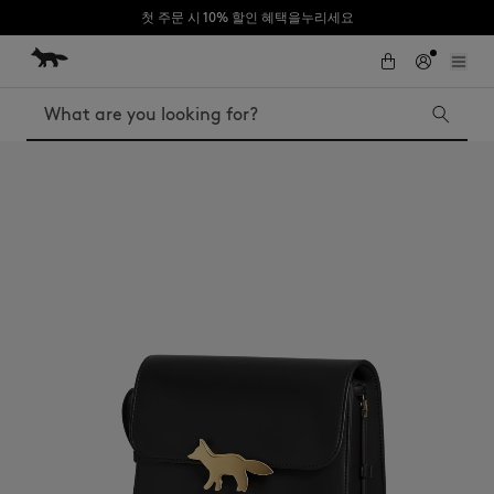
첫 주문 시 10% 할인 혜택을누리세요
Skip to Content
Skip to Footer
Search
Iconics
Kids
The Edie bag
Bags
New In
MK x Indosole