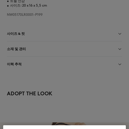
•
트윌 안감
•
사이즈: 20 x 16 x 5,5 cm
NW05170LR0001-P199
사이즈 & 컷
크기 조정: UNISEX
소재 및 관리
여성 모델은 키 176cm, U 사이즈 착용
사이즈 안내 보기
Main Material: 100% LEATHER
이력 추적
Lining: 100% COTTON
Do not bleach
제작 Tunisia
Do not tumble dry
ADOPT THE LOOK
Do not iron
Dry Clean do not
Do not wash