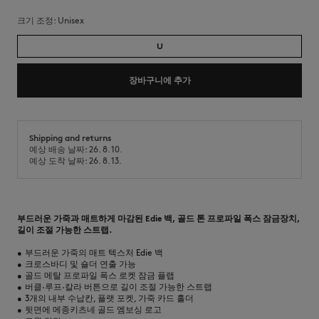
크기 조정:
unisex
U
장바구니에 추가
Shipping and returns
예상 배송 날짜: 26. 8. 10.
예상 도착 날짜: 26. 8. 13.
부드러운 가죽과 매트하게 마감된 Edie 백, 골드 톤 프로파일 폭스 잠금장치,
길이 조절 가능한 스트랩.
•
부드러운 가죽의 매트 텍스처 Edie 백
•
크로스바디 및 숄더 연출 가능
•
골드 메탈 프로파일 폭스 로켓 잠금 플랩
•
버클·루프·칼라 버튼으로 길이 조절 가능한 스트랩
•
3개의 내부 수납칸, 플랫 포켓, 가죽 카드 홀더
•
뒷면에 메종키츠네 골드 엠보싱 로고