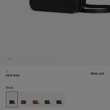
NEW IN
홈
₩765,225
EDIE BAG
Black
LAST CHANCE