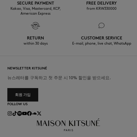
SECURE PAYMENT
FREE DELIVERY
Kakao, Visa, Mastercard, KCP,
from KRW330000
American Express
RETURN
CUSTOMER SERVICE
within 30 days
E-mail, phone, live chat, WhatsApp
NEWSLETTER KITSUNÉ
뉴스레터를 구독하고 첫 주문 시 10% 할인을 받으세요.
회원 가입
FOLLOW US