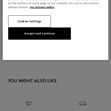
•
뒷면의 웰트 포켓
at the bottom of each page of our website. For more information,
•
뒷면의 메종키츠네 핸드라이팅 자수
please consult
our privacy policy
QM01404WW9107-0437
Cookies Settings
사이즈 & 컷
Accept and continue
컷: RELAXED
소재 및 관리
크기 조정: MEN
남성 모델은 키 188cm, M 사이즈 착용
사이즈 안내 보기
Main Material: 16% HEMP
이력 추적
84% COTTON
Pocket lining: 100% COTTON
제작 Bulgaria
Do not bleach
YOU MIGHT ALSO LIKE
Do not tumble dry
Iron at low temperature
Dry Clean hydro Normal process
30°C fine wash