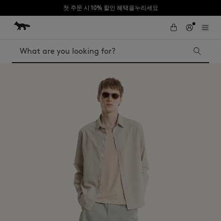
첫 주문 시 10% 할인 혜택을누리세요
Skip to Content
Skip to Footer
Search
Iconics
Kids
The Edie bag
Bags
New In
MK x Indosole