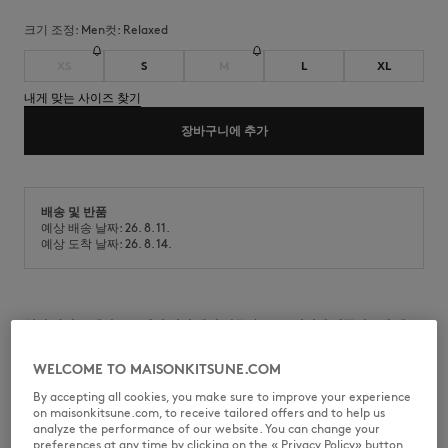
크기 조정:
men
컷:
relaxed
XS
S
M
L
XL
내게 맞는 사이즈 찾기
장바구니에 추가
배송 및 반품
예상 배송 날짜: 26. 8. 11.
예상 도착 날짜: 26. 8. 14.
워싱 라이트 캔버스 소재의 허리 밴딩 버뮤다 쇼츠. 뒷면에 메종키츠네 핸드
라이팅 시그니처 자수가 새겨진 릴랙스 핏입니다.
WELCOME TO MAISONKITSUNE.COM
•
워싱 처리된 가벼운 캔버스 소재의 신축성 있는 버뮤다 팬츠
•
릴랙스핏
By accepting all cookies, you make sure to improve your experience
•
드로스트링이 있는 신축성 있는 허리 밴드
on maisonkitsune.com, to receive tailored offers and to help us
•
메종키츠네가 각인된 버튼 클로저와 히든 지퍼 플라이
analyze the performance of our website. You can change your
•
앞면의 사선 포켓
preferences at any time by clicking on the « Privacy Policy» button