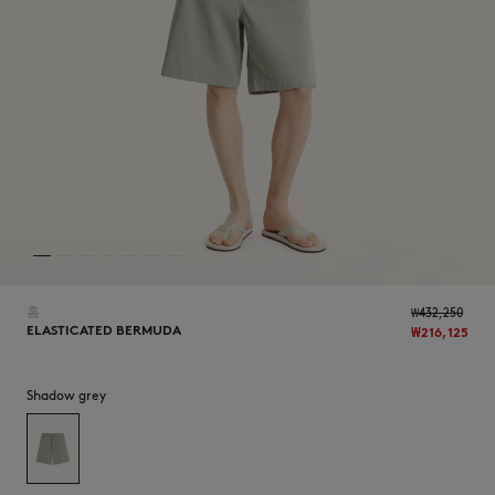
NEW IN
홈
₩432,250
ELASTICATED BERMUDA
₩216,125
Shadow grey
LAST CHANCE