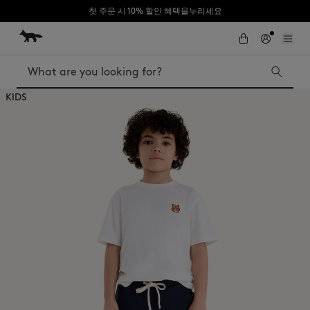
첫 주문 시 10% 할인 혜택을누리세요
Skip to Content
Skip to Footer
Search
KIDS
Iconics
Kids
The Edie bag
Bags
New In
MK x Indosole