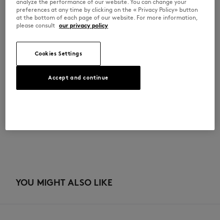
analyze the performance of our website. You can change your
preferences at any time by clicking on the « Privacy Policy» button
at the bottom of each page of our website. For more information,
사이즈 & 컷
please consult
our privacy policy
컷: REGULAR
소재 및 관리
Cookies Settings
크기 조정: UNISEX
사이즈 안내 보기
100% COTTON
이력 추적
Accept and continue
Do not bleach
제작 Portugal
Do not tumble dry
ADOPT THE LOOK
Iron at low temperature
Dry Clean do not
30°C mild fine wash
YOU MIGHT ALSO LIKE