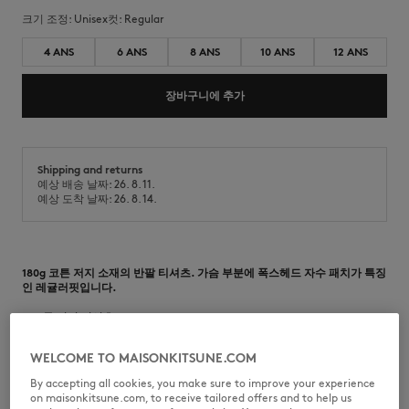
크기 조정:
unisex
컷:
regular
4 ANS
6 ANS
8 ANS
10 ANS
12 ANS
장바구니에 추가
Shipping and returns
예상 배송 날짜: 26. 8. 11.
예상 도착 날짜: 26. 8. 14.
180g 코튼 저지 소재의 반팔 티셔츠. 가슴 부분에 폭스헤드 자수 패치가 특징
인 레귤러핏입니다.
•
코튼 저지 티셔츠
•
레귤러핏
•
골지로 마감된 크루넥
WELCOME TO MAISONKITSUNE.COM
•
가슴 부분에 내추럴 폭스헤드 자수 패치
By accepting all cookies, you make sure to improve your experience
MQUJT00KJBIT2-P100
on maisonkitsune.com, to receive tailored offers and to help us