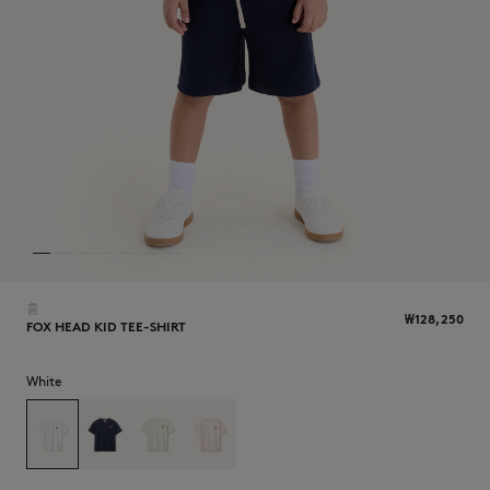
NEW IN
홈
₩128,250
FOX HEAD KID TEE-SHIRT
White
LAST CHANCE