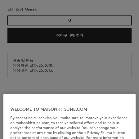
크기 조정:
unisex
U
장바구니에 추가
배송 및 반품
예상 배송 날짜: 26. 8. 10.
예상 도착 날짜: 26. 8. 13.
내구성이 좋은 스트라이프 캔버스 소재의 라지 여름 토트백. 앞면에 메종키
츠네 핸드라이팅 시그니처가 직접 자수되어 있습니다.
WELCOME TO MAISONKITSUNE.COM
•
스트라이프 헤비 캔버스
•
토트백 또는 숄더백으로 편안하게 연출 가능한 대비되는 컬러의 넉넉한 핸
By accepting all cookies, you make sure to improve your experience
들 2개
on maisonkitsune.com, to receive tailored offers and to help us
•
메인 수납공간 1개
analyze the performance of our website. You can change your
•
여름 스트라이프 패턴
preferences at any time by clicking on the « Privacy Policy» button
•
앞면에 카페키츠네 핸드라이팅 자수
at the bottom of each page of our website. For more information,