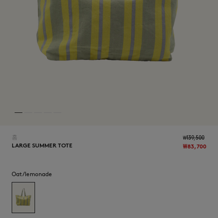
NEW IN
홈
₩139,500
LARGE SUMMER TOTE
₩83,700
Oat/lemonade
LAST CHANCE