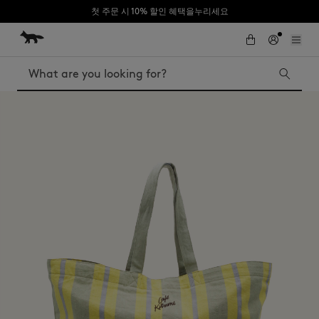
첫 주문 시 10% 할인 혜택을누리세요
Skip to Content
Skip to Footer
Search
Iconics
Kids
The Edie bag
Bags
New In
MK x Indosole