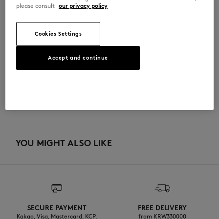
please consult
our privacy policy
QU05114WW9111-0483
Cookies Settings
사이즈 & 컷
Accept and continue
크기 조정: UNISEX
소재 및 관리
사이즈 안내 보기
100% COTTON
이력 추적
Do not bleach
제작 India
Do not tumble dry
YOU MIGHT ALSO LIKE
Do not iron
Dry Clean tetra normal process
Do not wash
SECURE PAYMENT
FREE DELIVERY
Kakao, Visa, Mastercard, KCP,
from KRW330000