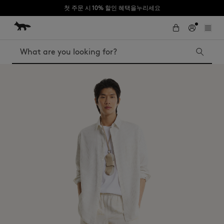
첫 주문 시 10% 할인 혜택을누리세요
Skip to Content
Skip to Footer
Search
Iconics
Kids
The Edie bag
Bags
New In
MK x Indosole