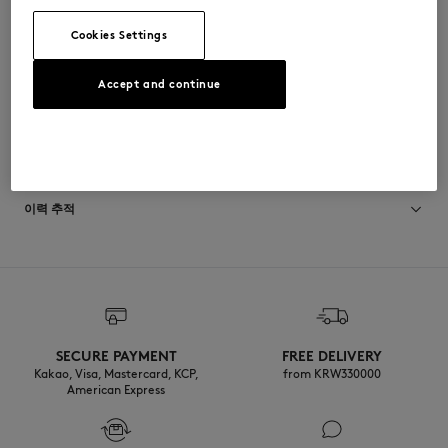
•
전체적인 파리지안 맵 프린트
Cookies Settings
QM01402WW9103-0522
Accept and continue
사이즈 & 컷
컷: RELAXED
소재 및 관리
크기 조정: MEN
남성 모델은 키 185cm, M 사이즈 착용
사이즈 안내 보기
13% POLYAMIDE
이력 추적
87% VISCOSE
Do not bleach
제작 Portugal
For more than 20 years, Kitsuné has been committed to producing
Do not tumble dry
beautiful clothes and accessories made of high-end materials that can
be worn often and last long. The collections are developed and
Iron at low temperature
produced in a truthful and transparent way by partners that are
selected with the deepest care to comply with our commitment
SECURE PAYMENT
FREE DELIVERY
towards sustainability.
Kakao, Visa, Mastercard, KCP,
Dry Clean hydro Normal process
from KRW330000
American Express
Discover the traceability of this product here
Do not wash