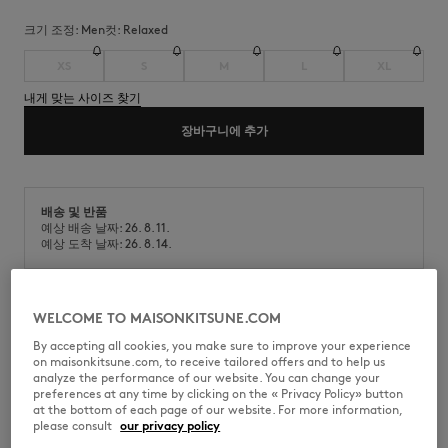
크기 조정:
men
컷:
relaxed
XS
S
M
L
XL
내게 맞는 사이즈 찾기
장바구니에 추가
배송 및 반품
예상 배송 날짜: 26. 8. 11.
예상 도착 날짜: 26. 8. 14.
WELCOME TO MAISONKITSUNE.COM
프린트 마감 처리된 텍스처 비스코스 소재의 가벼운 쇼츠. 파리지안 맵 프린
트의 릴랙스핏.
By accepting all cookies, you make sure to improve your experience
on maisonkitsune.com, to receive tailored offers and to help us
•
텍스처가 있는 비스코스 소재의 가벼운 쇼츠
analyze the performance of our website. You can change your
•
릴랙스핏
preferences at any time by clicking on the « Privacy Policy» button
•
드로스트링이 달린 신축성 있는 클래식한 허리 밴드
at the bottom of each page of our website. For more information,
•
사선 포켓
please consult
our privacy policy
•
뒷면의 패치 포켓