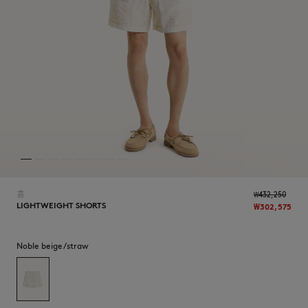
NEW IN
홈
₩432,250
LIGHTWEIGHT SHORTS
₩302,575
Noble beige/straw
LAST CHANCE