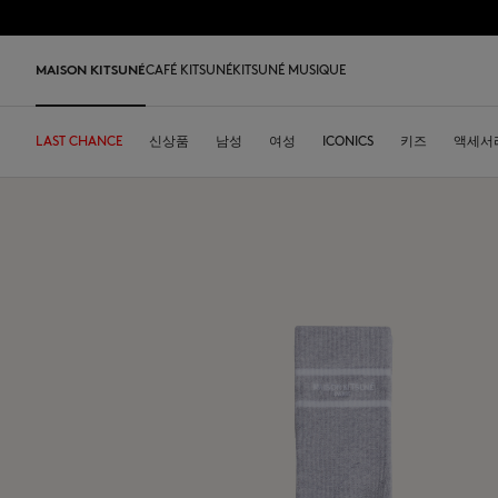
Skip to Content
Skip to Footer
MAISON KITSUNÉ
CAFÉ KITSUNÉ
KITSUNÉ MUSIQUE
LAST CHANCE
LAST CHANCE
HOME
DESA KITSUNÉ
신상품
카페키츠네 컬렉션
ARCHIVES
남성
여성
주소
ICONICS
DESA KITSUNÉ
키즈
액세서
회사 
Iconics
티셔츠 & 폴로
티셔츠 & 폴로
티셔츠
가죽 가방
PARABOOT
Kitsuné Insider
레디투웨어
커피
티셔츠 & 폴로
Our Foxes
Our Foxes
스니커즈
Kids
맨투맨 & 후디
맨투맨 & 후드
니트 & 가디건
토트백
INDOSOLE
창업자들
액세서리
우리 말차
맨투맨 & 후디
Our logos
Our logos
남성 신발
The Edie bag
스웨터 & 가디건
니트 & 가디건
맨투맨 & 후드
크로스백
A. SOCIETY
2026 봄-여름
오브제
스웨터 & 가디건
NEW IN MEN
NEW IN WOMEN
여성 신발
Bags
셔츠
코트 & 자켓
코트 & 자켓
소형 가죽 제품
BONPOINT
2026 가을-겨울
콜라보레이션
셔츠
Kids collection
Baby Fox
MK x Indosole
New In
코트 & 자켓
폴로
폴로
The Edie bag
KURO
2027 봄-여름
식기류
코트 & 자켓
Kitsuné Bien-Être
Kids collection
MK x Paraboot
MK x Indosole
트라우저 & 반바지
셔츠
셔츠 & 상의
Desa Kitsuné
커피 원두
트라우저 & 반바지
Savoir-Faire Collection
Savoir-Faire Collection
액세서리
팬츠 & 데님
원피스 & 스커트
스토어
여름 컬렉션
드레스 & 스커트
Maison Kitsuné Paris
Kitsuné Bien-Être
팬츠 & 데님
액세서리
Double Fox Head
Maison Kitsuné Paris
Grey Fox
Double Fox Head
Dressed Fox
Dressed Fox
Dreaming Fox
Fox Head
Fox Head
MK Handwriting