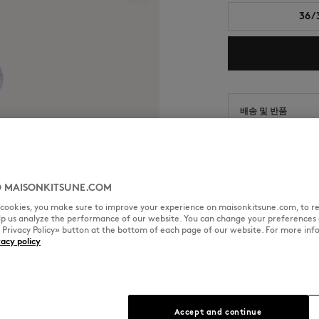
36/
배송 및 반품
예상 배송 날짜: 26. 8.
예상 도착 날짜: 26. 8. 
 MAISONKITSUNE.COM
l cookies, you make sure to improve your experience on maisonkitsune.com, to re
elp us analyze the performance of our website. You can change your preferences 
사이즈 & 컷
소재 및 관리
« Privacy Policy» button at the bottom of each page of our website. For more inf
vacy policy
크기 조정: UNISEX
사이즈 안내 보기
자수가 돋보이는 스포티한 스타일
Accept and continue