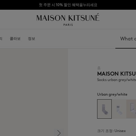
첫 주문 시 10% 할인 혜택을누리세요
리
소개
콜라보
가맹점 되기
정보
Search
홈
MAISON KITS
가방
모자
신발
비니
Socks urban grey/whit
모자
스카프
기타 액세서리
선글라스
Urban grey/white
양말
보석
벨트
휴대폰 액세서리
키링
라이프스타일 액세서리
크기 조정:
unisex