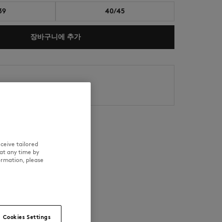
39
40/45
장바구니에 추가
 6.
NEW IN
LAST CHANCE
11.
ceive tailored
at any time by
이력 추적
ormation, please
Cookies Settings