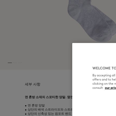
MK Handwriting
WELCOME TO
By accepting al
offers and to h
clicking on the 
세부 사항
consult
our pri
면 혼방 소재의 스포티한 양말. 옆면에 메종키츠네 파리 로고 자수.
•
면 혼방 양말
•
상단의 배색 스트라이프와 스트라이프 사이의 메종키츠네 파리 
•
상단의 신축성 있는 컴포트 밴드