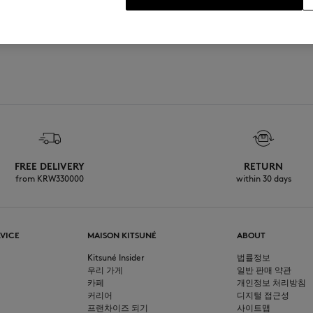
FREE DELIVERY
RETURN
from KRW330000
within 30 days
VICE
MAISON KITSUNÉ
ABOUT
Kitsuné Insider
법률정보
우리 가게
일반 판매 약관
카페
개인정보 처리방침
커리어
디지털 접근성
프랜차이즈 되기
사이트맵