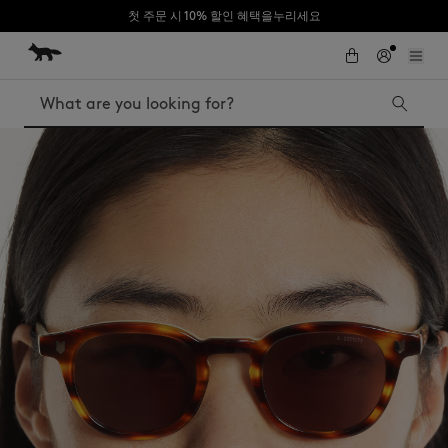
첫 주문 시 10% 할인 혜택을누리세요
Skip to Content
Skip to Footer
Search
Iconics
Kids
The Edie bag
Bags
New In
MK x Indosole