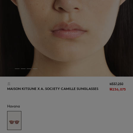
NEW IN
홈
₩337,250
MAISON KITSUNE X A. SOCIETY CAMILLE SUNGLASSES
₩236,075
Havana
LAST CHANCE