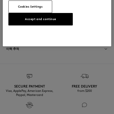
CAMACPABRHBRN-0575
Cookies Settings
Accept and continue
사이즈 & 컷
크기 조정: UNISEX
소재 및 관리
사이즈 안내 보기
85% ACETATE
이력 추적
8% SILVER
3% STEEL
4% ZINC ALLOY
제작 Japan
SECURE PAYMENT
FREE DELIVERY
Visa, ApplePay, American Express,
from $200
Paypal, Mastercard