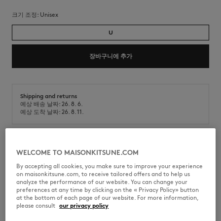
크기 조정:
unisex
U
장바구니에 추가
Shipping and returns
예상 배송 날짜: 26. 8. 6.
예상 도착 날짜: 26. 8. 11.
메종키츠네 x A. Society 콜라보레이션 선글라스. 코브랜딩 디자인.
WELCOME TO MAISONKITSUNE.COM
By accepting all cookies, you make sure to improve your experience
•
카미유 아세테이트 선글라스
on maisonkitsune.com, to receive tailored offers and to help us
•
웨이페어러 쉐입
analyze the performance of our website. You can change your
•
템플 부분의 메종키츠네 x A. Society 공동 로고
preferences at any time by clicking on the « Privacy Policy» button
•
스크래치 방지 나일론 렌즈
at the bottom of each page of our website. For more information,
•
익스클루시브 패키지 제공
please consult
our privacy policy
•
일부 주문에 한해 오리지널 디자인의 메종키츠네 x A. Society 익스클루시
브 찹 랜덤 증정