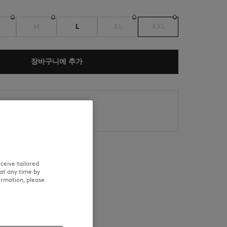
M
L
XL
XXL
장바구니에 추가
NEW IN
LAST CHANCE
 7.
12.
ceive tailored
at any time by
ormation, please
이력 추적