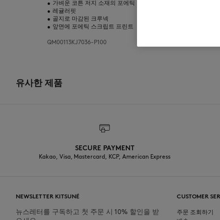
•
가벼운 코튼 저지 소재의 포에틱 스크립트 티셔츠
•
레귤러핏
•
골지로 마감된 크루넥
•
앞면에 포에틱 스크립트 프린트
QM00113KJ7036-P100
유사한 제품
SECURE PAYMENT
Kakao, Visa, Mastercard, KCP, American Express
NEWSLETTER KITSUNÉ
CUSTOMER SER
뉴스레터를 구독하고 첫 주문 시 10% 할인을 받
주문 조회하기