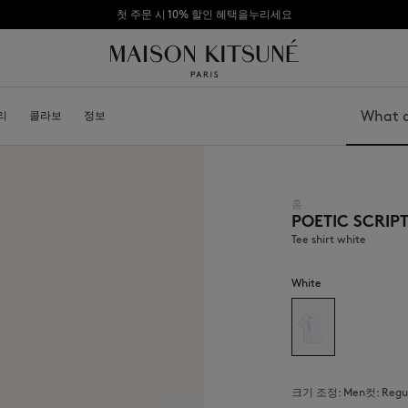
첫 주문 시 10% 할인 혜택을누리세요
리
소개
콜라보
가맹점 되기
정보
Search
홈
POETIC SCRIP
가방
모자
신발
비니
Tee shirt white
모자
스카프
기타 액세서리
선글라스
White
양말
보석
벨트
휴대폰 액세서리
키링
라이프스타일 액세서리
크기 조정:
men
컷:
regu