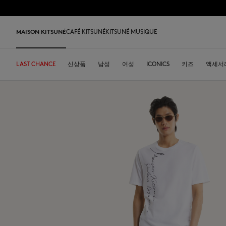
Skip to Content
Skip to Footer
MAISON KITSUNÉ
CAFÉ KITSUNÉ
KITSUNÉ MUSIQUE
LAST CHANCE
LAST CHANCE
HOME
DESA KITSUNÉ
신상품
카페키츠네 컬렉션
ARCHIVES
남성
여성
주소
ICONICS
DESA KITSUNÉ
키즈
액세서
회사 
Iconics
티셔츠 & 폴로
티셔츠 & 폴로
티셔츠
가죽 가방
PARABOOT
Kitsuné Insider
레디투웨어
커피
티셔츠 & 폴로
Our Foxes
Our Foxes
스니커즈
Kids
맨투맨 & 후디
맨투맨 & 후드
니트 & 가디건
토트백
INDOSOLE
창업자들
액세서리
우리 말차
맨투맨 & 후디
Our logos
Our logos
남성 신발
The Edie bag
스웨터 & 가디건
니트 & 가디건
맨투맨 & 후드
크로스백
A. SOCIETY
2026 봄-여름
오브제
스웨터 & 가디건
NEW IN MEN
NEW IN WOMEN
여성 신발
Bags
셔츠
코트 & 자켓
코트 & 자켓
소형 가죽 제품
BONPOINT
2026 가을-겨울
콜라보레이션
셔츠
Kids collection
Baby Fox
MK x Indosole
New In
코트 & 자켓
폴로
폴로
The Edie bag
KURO
2027 봄-여름
식기류
코트 & 자켓
Kitsuné Bien-Être
Kids collection
MK x Paraboot
MK x Indosole
트라우저 & 반바지
셔츠
셔츠 & 상의
Desa Kitsuné
커피 원두
트라우저 & 반바지
Savoir-Faire Collection
Savoir-Faire Collection
액세서리
팬츠 & 데님
원피스 & 스커트
스토어
여름 컬렉션
드레스 & 스커트
Maison Kitsuné Paris
Kitsuné Bien-Être
팬츠 & 데님
액세서리
Double Fox Head
Maison Kitsuné Paris
Grey Fox
Double Fox Head
Dressed Fox
Dressed Fox
Dreaming Fox
Fox Head
Fox Head
MK Handwriting