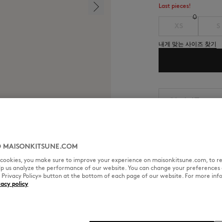
Last pieces!
XS
S
내게 맞는 사이즈 찾기
배송 및 반품
예상 배송 날짜: 26. 8.
예상 도착 날짜: 26. 8. 
 MAISONKITSUNE.COM
l cookies, you make sure to improve your experience on maisonkitsune.com, to re
elp us analyze the performance of our website. You can change your preferences 
« Privacy Policy» button at the bottom of each page of our website. For more inf
사이즈 & 컷
소재 및 관리
vacy policy
프린트가 더해진 레귤러핏.
컷: REGULAR