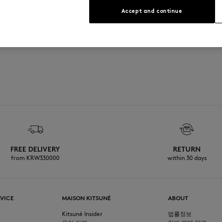
크기 조정: MEN
Accept and continue
남성 모델은 키 185cm, M 사이즈
사이즈 안내 보기
FREE DELIVERY
RETURN
from KRW330000
within 30 days
VICE
MAISON KITSUNÉ
ABOUT
Kitsuné Insider
법률정보