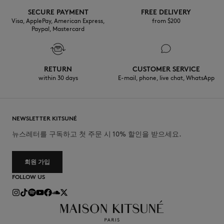
SECURE PAYMENT
FREE DELIVERY
Visa, ApplePay, American Express,
from $200
Paypal, Mastercard
RETURN
CUSTOMER SERVICE
within 30 days
E-mail, phone, live chat, WhatsApp
NEWSLETTER KITSUNÉ
뉴스레터를 구독하고 첫 주문 시 10% 할인을 받으세요.
회원 가입
FOLLOW US