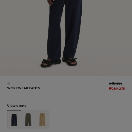
NEW IN
홈
₩413,250
WORKWEAR PANTS
₩289,275
Classic navy
LAST CHANCE