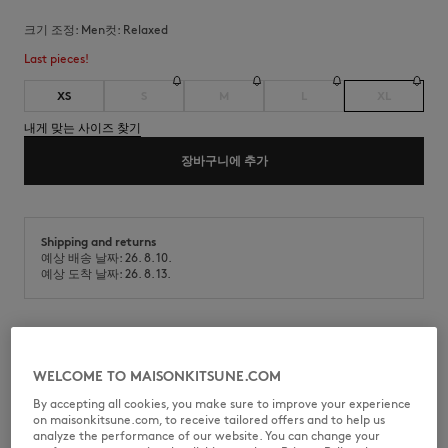
크기 조정:
men
컷:
relaxed
Last pieces!
XS
S
M
L
XL
내게 맞는 사이즈 찾기
장바구니에 추가
Shipping and returns
예상 배송 날짜: 26. 8. 10.
예상 도착 날짜: 26. 8. 13.
코튼 캔버스 소재의 워크웨어 팬츠. 뒷면에 메종키츠네 핸드라이팅 시그니처
자수가 새겨진 릴랙스 핏.
WELCOME TO MAISONKITSUNE.COM
•
면 캔버스 워크웨어 팬츠
By accepting all cookies, you make sure to improve your experience
•
릴랙스핏
on maisonkitsune.com, to receive tailored offers and to help us
•
드로스트링이 있는 신축성 허리 밴드
analyze the performance of our website. You can change your