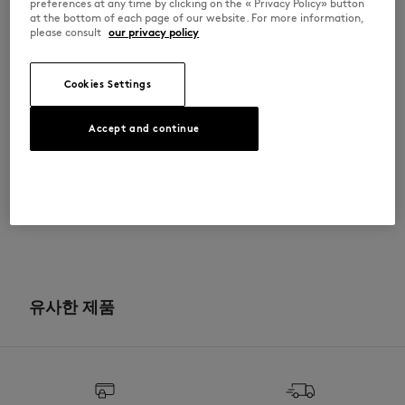
•
앞면의 사선 패치 포켓
preferences at any time by clicking on the « Privacy Policy» button
•
뒷면의 패치 포켓
at the bottom of each page of our website. For more information,
•
뒷면의 메종키츠네 핸드라이팅 자수
please consult
our privacy policy
QM01109WW9102-0413
Cookies Settings
사이즈 & 컷
Accept and continue
컷: RELAXED
소재 및 관리
크기 조정: MEN
남성 모델은 키 181cm, M 사이즈 착용
사이즈 안내 보기
100% COTTON
이력 추적
Do not bleach
제작 China
Do not tumble dry
For more than 20 years, Kitsuné has been committed to producing
beautiful clothes and accessories made of high-end materials that can
유사한 제품
Iron at low temperature
be worn often and last long. The collections are developed and
produced in a truthful and transparent way by partners that are
selected with the deepest care to comply with our commitment
Dry Clean hydro mild process
towards sustainability.
30°C mild fine wash
Discover the traceability of this product here