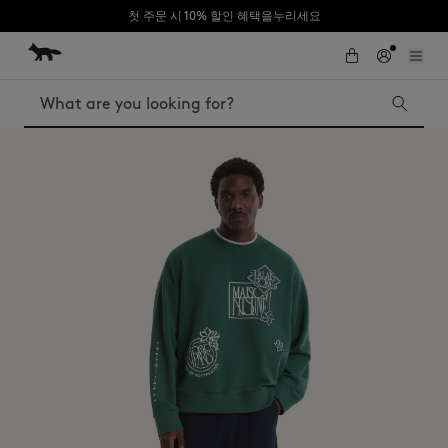
첫 주문 시 10% 할인 혜택을누리세요
Skip to Content
Skip to Footer
Search
Iconics
Kids
The Edie bag
Bags
New In
MK x Indosole