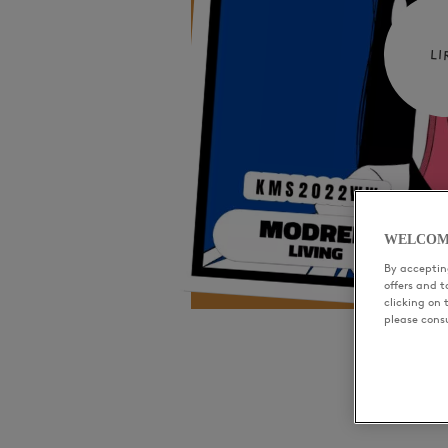
LI
WELCOM
By accepting
offers and 
clicking on 
please cons