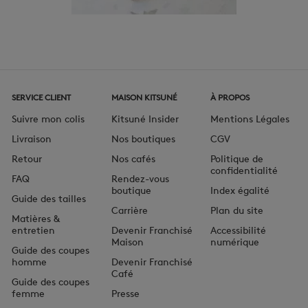
SERVICE CLIENT
MAISON KITSUNÉ
À PROPOS
Suivre mon colis
Kitsuné Insider
Mentions Légales
Livraison
Nos boutiques
CGV
Retour
Nos cafés
Politique de
confidentialité
FAQ
Rendez-vous
boutique
Index égalité
Guide des tailles
Carrière
Plan du site
Matières &
entretien
Devenir Franchisé
Accessibilité
Maison
numérique
Guide des coupes
homme
Devenir Franchisé
Café
Guide des coupes
femme
Presse