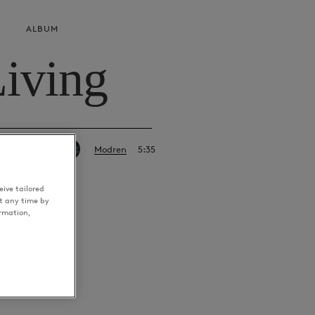
ALBUM
iving
Modren
5:35
ive tailored
t any time by
ormation,