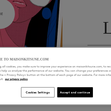
RE
L
01
Living
E TO MAISONKITSUNE.COM
 all cookies, you make sure to improve your experience on maisonkitsune.com, to rece
to help us analyze the performance of our website. You can change your preferences a
the « Privacy Policy» button at the bottom of each page of our website. For more inf
ult
our privacy policy
Cookies Settings
Accept and continue