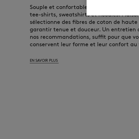
Souple et confortable, le jersey constitue 
tee-shirts, sweatshirts et hoodies. Maiso
sélectionne des fibres de coton de haute
garantir tenue et douceur. Un entretien d
nos recommandations, suffit pour que vo
conservent leur forme et leur confort au 
EN SAVOIR PLUS