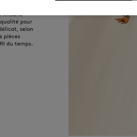
l’essentiel des
n Kitsuné
 qualité pour
élicat, selon
s pièces
fil du temps.