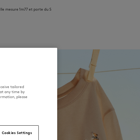
le mesure 1m77 et porte du S
ceive tailored
at any time by
ormation, please
Cookies Settings