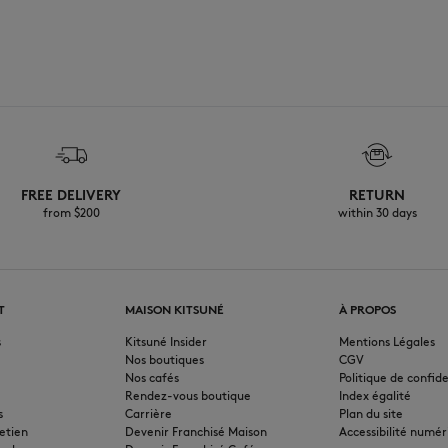
FREE DELIVERY
RETURN
from $200
within 30 days
T
MAISON KITSUNÉ
À PROPOS
s
Kitsuné Insider
Mentions Légales
Nos boutiques
CGV
Nos cafés
Politique de confide
Rendez-vous boutique
Index égalité
s
Carrière
Plan du site
etien
Devenir Franchisé Maison
Accessibilité numér