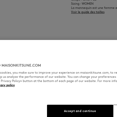
Sizing : WOMEN
La mannequin est une femme el
Voir le guide des tailles
 MAISONKITSUNE.COM
l cookies, you make sure to improve your experience on maisonkitsune.com, to re
elp us analyze the performance of our website. You can change your preferences 
« Privacy Policy» button at the bottom of each page of our website. For more inf
vacy policy
Accept and continue