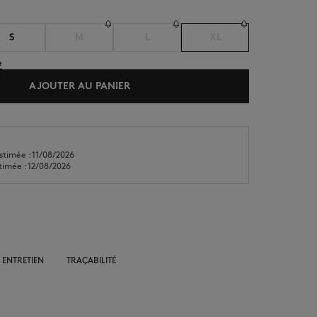
S
M
L
XL
e
AJOUTER AU PANIER
NOUVEAUTÉS
LAST CHANCE
stimée : 11/08/2026
stimée : 12/08/2026
 ENTRETIEN
TRAÇABILITÉ